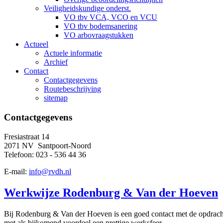
Veiligheidskundige onderst.
VO tbv VCA, VCO en VCU
VO tbv bodemsanering
VO arbovraagstukken
Actueel
Actuele informatie
Archief
Contact
Contactgegevens
Routebeschrijving
sitemap
Contactgegevens
Fresiastraat 14
2071 NV Santpoort-Noord
Telefoon: 023 - 536 44 36
E-mail:
info@rvdh.nl
Werkwijze Rodenburg & Van der Hoeven
Bij Rodenburg & Van der Hoeven is een goed contact met de opdracht
met als bijkomend voordeel een prettige werksfeer.