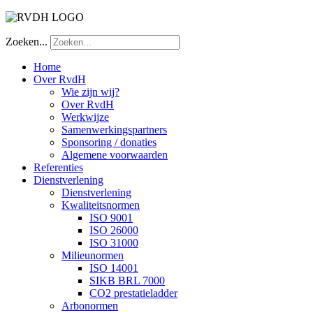
Zoeken...
Home
Over RvdH
Wie zijn wij?
Over RvdH
Werkwijze
Samenwerkingspartners
Sponsoring / donaties
Algemene voorwaarden
Referenties
Dienstverlening
Dienstverlening
Kwaliteitsnormen
ISO 9001
ISO 26000
ISO 31000
Milieunormen
ISO 14001
SIKB BRL 7000
CO2 prestatieladder
Arbonormen