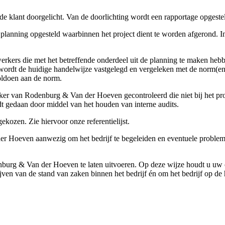
 klant doorgelicht. Van de doorlichting wordt een rapportage opgesteld 
n planning opgesteld waarbinnen het project dient te worden afgerond
rkers die met het betreffende onderdeel uit de planning te maken heb
 wordt de huidige handelwijze vastgelegd en vergeleken met de norm(e
oldoen aan de norm.
ker van Rodenburg & Van der Hoeven gecontroleerd die niet bij het pro
dt gedaan door middel van het houden van interne audits.
ekozen. Zie hiervoor onze referentielijst.
r Hoeven aanwezig om het bedrijf te begeleiden en eventuele problemen i
denburg & Van der Hoeven te laten uitvoeren. Op deze wijze houdt u uw
lijven van de stand van zaken binnen het bedrijf én om het bedrijf op de