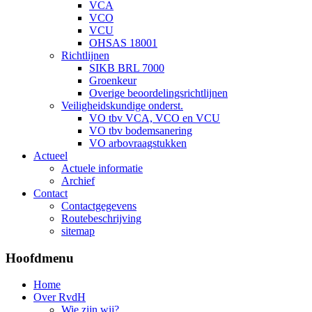
VCA
VCO
VCU
OHSAS 18001
Richtlijnen
SIKB BRL 7000
Groenkeur
Overige beoordelingsrichtlijnen
Veiligheidskundige onderst.
VO tbv VCA, VCO en VCU
VO tbv bodemsanering
VO arbovraagstukken
Actueel
Actuele informatie
Archief
Contact
Contactgegevens
Routebeschrijving
sitemap
Hoofdmenu
Home
Over RvdH
Wie zijn wij?