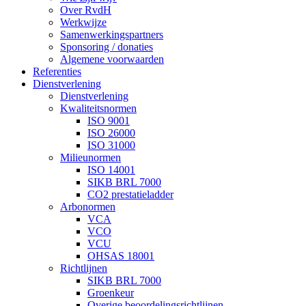
Over RvdH
Werkwijze
Samenwerkingspartners
Sponsoring / donaties
Algemene voorwaarden
Referenties
Dienstverlening
Dienstverlening
Kwaliteitsnormen
ISO 9001
ISO 26000
ISO 31000
Milieunormen
ISO 14001
SIKB BRL 7000
CO2 prestatieladder
Arbonormen
VCA
VCO
VCU
OHSAS 18001
Richtlijnen
SIKB BRL 7000
Groenkeur
Overige beoordelingsrichtlijnen