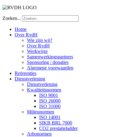
Zoeken...
Home
Over RvdH
Wie zijn wij?
Over RvdH
Werkwijze
Samenwerkingspartners
Sponsoring / donaties
Algemene voorwaarden
Referenties
Dienstverlening
Dienstverlening
Kwaliteitsnormen
ISO 9001
ISO 26000
ISO 31000
Milieunormen
ISO 14001
SIKB BRL 7000
CO2 prestatieladder
Arbonormen