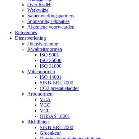
Over RvdH
Werkwijze
Samenwerkingspartners
Sponsoring / donaties
Algemene voorwaarden
Referenties
Dienstverlening
Dienstverlening
Kwaliteitsnormen
ISO 9001
ISO 26000
ISO 31000
Milieunormen
ISO 14001
SIKB BRL 7000
CO2 prestatieladder
Arbonormen
VCA
VCO
VCU
OHSAS 18001
Richtlijnen
SIKB BRL 7000
Groenkeur
Overige beoordelingsrichtlijnen