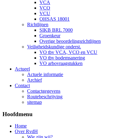
VCA
VCO
VCU
OHSAS 18001
Richtlijnen
SIKB BRL 7000
Groenkeur
Overige beoordelingsrichtlijnen
Veiligheidskundige onderst.
VO tbv VCA, VCO en VCU
VO tbv bodemsanering
VO arbovraagstukken
Actueel
Actuele informatie
Archief
Contact
Contactgegevens
Routebeschrijving
sitemap
Hoofdmenu
Home
Over RvdH
Wie zijn wij?