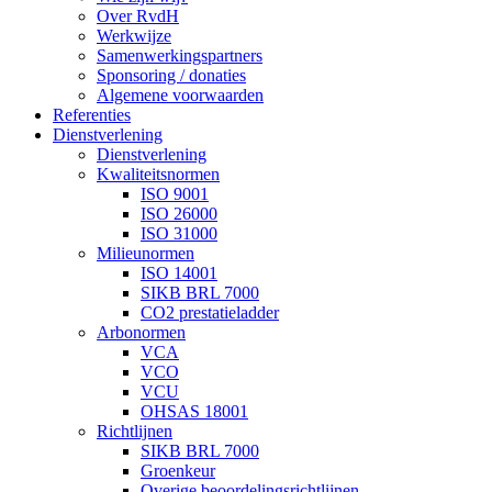
Over RvdH
Werkwijze
Samenwerkingspartners
Sponsoring / donaties
Algemene voorwaarden
Referenties
Dienstverlening
Dienstverlening
Kwaliteitsnormen
ISO 9001
ISO 26000
ISO 31000
Milieunormen
ISO 14001
SIKB BRL 7000
CO2 prestatieladder
Arbonormen
VCA
VCO
VCU
OHSAS 18001
Richtlijnen
SIKB BRL 7000
Groenkeur
Overige beoordelingsrichtlijnen