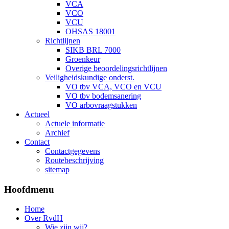
VCA
VCO
VCU
OHSAS 18001
Richtlijnen
SIKB BRL 7000
Groenkeur
Overige beoordelingsrichtlijnen
Veiligheidskundige onderst.
VO tbv VCA, VCO en VCU
VO tbv bodemsanering
VO arbovraagstukken
Actueel
Actuele informatie
Archief
Contact
Contactgegevens
Routebeschrijving
sitemap
Hoofdmenu
Home
Over RvdH
Wie zijn wij?