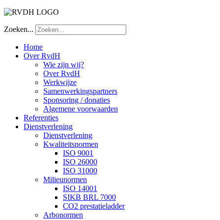
Zoeken...
Home
Over RvdH
Wie zijn wij?
Over RvdH
Werkwijze
Samenwerkingspartners
Sponsoring / donaties
Algemene voorwaarden
Referenties
Dienstverlening
Dienstverlening
Kwaliteitsnormen
ISO 9001
ISO 26000
ISO 31000
Milieunormen
ISO 14001
SIKB BRL 7000
CO2 prestatieladder
Arbonormen