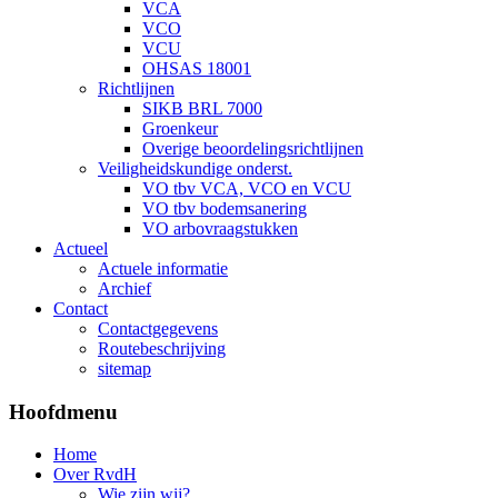
VCA
VCO
VCU
OHSAS 18001
Richtlijnen
SIKB BRL 7000
Groenkeur
Overige beoordelingsrichtlijnen
Veiligheidskundige onderst.
VO tbv VCA, VCO en VCU
VO tbv bodemsanering
VO arbovraagstukken
Actueel
Actuele informatie
Archief
Contact
Contactgegevens
Routebeschrijving
sitemap
Hoofdmenu
Home
Over RvdH
Wie zijn wij?