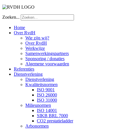
Zoeken...
Home
Over RvdH
Wie zijn wij?
Over RvdH
Werkwijze
Samenwerkingspartners
Sponsoring / donaties
Algemene voorwaarden
Referenties
Dienstverlening
Dienstverlening
Kwaliteitsnormen
ISO 9001
ISO 26000
ISO 31000
Milieunormen
ISO 14001
SIKB BRL 7000
CO2 prestatieladder
Arbonormen