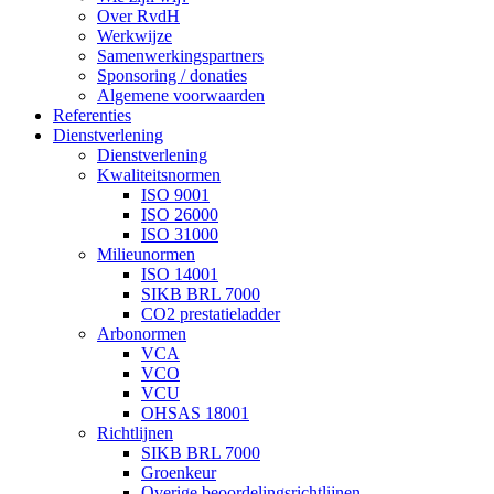
Over RvdH
Werkwijze
Samenwerkingspartners
Sponsoring / donaties
Algemene voorwaarden
Referenties
Dienstverlening
Dienstverlening
Kwaliteitsnormen
ISO 9001
ISO 26000
ISO 31000
Milieunormen
ISO 14001
SIKB BRL 7000
CO2 prestatieladder
Arbonormen
VCA
VCO
VCU
OHSAS 18001
Richtlijnen
SIKB BRL 7000
Groenkeur
Overige beoordelingsrichtlijnen