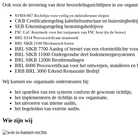
Ook voor de invoering van deze beoordelingsrichtlijnen in uw organis
SVMS-007 Richtlijn voor veilig en milieubewust slopen
CKB Certificatieregeling kabelinfrastructuur en buizenlegbedri
SEB Erkenningsregeling bestratingsbedrijven
FSC CoC Keurmerk voor het toepassen van FSC hout (in de bouw)
BRL 9334 Procescertificaat straatwerk
BRL SIKB 2100 Mechanisch boren
BRL SIKB 7700 Aanleg of herstel van een vloeistofdichte voo
BRL SIKB 11000 Ondergrondse deel bodemenergiesystemen
BRL SIKB 12000 Bronbemalingen
BRL 6000 Procescertificaat voor het ontwerpen, installeren en b
ERB BRL 3000 Erkend Restauratie Bedrijf
Wij kunnen uw organisatie ondersteunen bij:
het opstellen van een systeem conform de gewenste richtlijn,
het implementeren de richtlijn in uw organisatie,
het uitvoeren van interne audits,
het begeleiden van externe audits.
Wie zijn wij