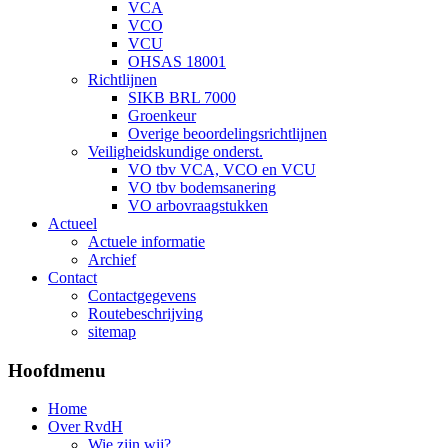
VCA
VCO
VCU
OHSAS 18001
Richtlijnen
SIKB BRL 7000
Groenkeur
Overige beoordelingsrichtlijnen
Veiligheidskundige onderst.
VO tbv VCA, VCO en VCU
VO tbv bodemsanering
VO arbovraagstukken
Actueel
Actuele informatie
Archief
Contact
Contactgegevens
Routebeschrijving
sitemap
Hoofdmenu
Home
Over RvdH
Wie zijn wij?