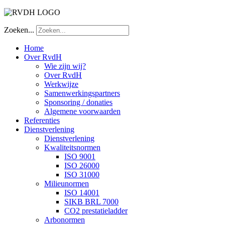
Zoeken...
Home
Over RvdH
Wie zijn wij?
Over RvdH
Werkwijze
Samenwerkingspartners
Sponsoring / donaties
Algemene voorwaarden
Referenties
Dienstverlening
Dienstverlening
Kwaliteitsnormen
ISO 9001
ISO 26000
ISO 31000
Milieunormen
ISO 14001
SIKB BRL 7000
CO2 prestatieladder
Arbonormen