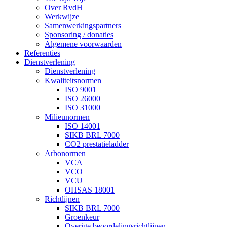
Over RvdH
Werkwijze
Samenwerkingspartners
Sponsoring / donaties
Algemene voorwaarden
Referenties
Dienstverlening
Dienstverlening
Kwaliteitsnormen
ISO 9001
ISO 26000
ISO 31000
Milieunormen
ISO 14001
SIKB BRL 7000
CO2 prestatieladder
Arbonormen
VCA
VCO
VCU
OHSAS 18001
Richtlijnen
SIKB BRL 7000
Groenkeur
Overige beoordelingsrichtlijnen