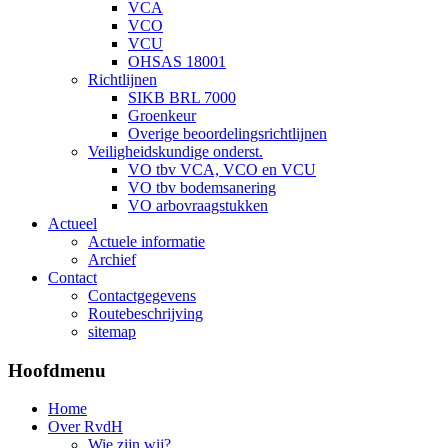
VCA
VCO
VCU
OHSAS 18001
Richtlijnen
SIKB BRL 7000
Groenkeur
Overige beoordelingsrichtlijnen
Veiligheidskundige onderst.
VO tbv VCA, VCO en VCU
VO tbv bodemsanering
VO arbovraagstukken
Actueel
Actuele informatie
Archief
Contact
Contactgegevens
Routebeschrijving
sitemap
Hoofdmenu
Home
Over RvdH
Wie zijn wij?