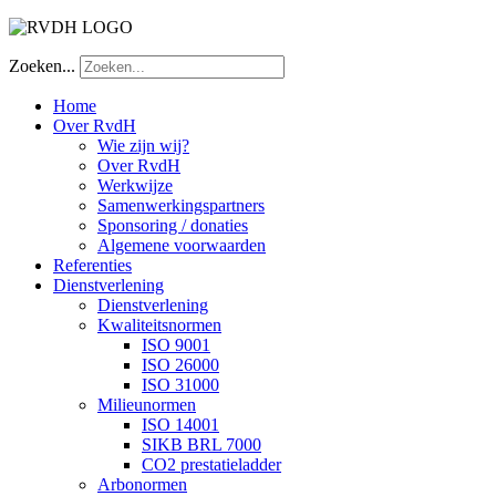
Zoeken...
Home
Over RvdH
Wie zijn wij?
Over RvdH
Werkwijze
Samenwerkingspartners
Sponsoring / donaties
Algemene voorwaarden
Referenties
Dienstverlening
Dienstverlening
Kwaliteitsnormen
ISO 9001
ISO 26000
ISO 31000
Milieunormen
ISO 14001
SIKB BRL 7000
CO2 prestatieladder
Arbonormen