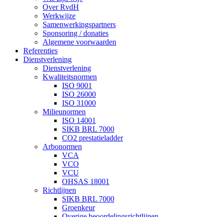
Over RvdH
Werkwijze
Samenwerkingspartners
Sponsoring / donaties
Algemene voorwaarden
Referenties
Dienstverlening
Dienstverlening
Kwaliteitsnormen
ISO 9001
ISO 26000
ISO 31000
Milieunormen
ISO 14001
SIKB BRL 7000
CO2 prestatieladder
Arbonormen
VCA
VCO
VCU
OHSAS 18001
Richtlijnen
SIKB BRL 7000
Groenkeur
Overige beoordelingsrichtlijnen